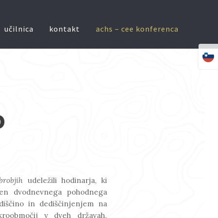
učilnica
kontakt
achs – cee konferenca
o
brobjih
udeležili hodinarja, ki
amen dvodnevnega pohodnega
diščino in dediščinjenjem na
roobmočij v dveh državah.