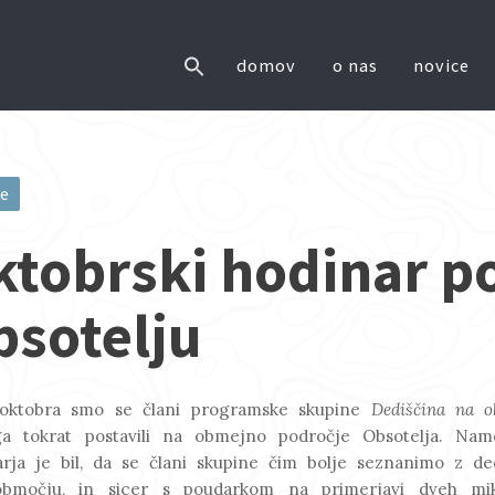
domov
o nas
novice
ce
ktobrski hodinar p
gation
bsotelju
 oktobra smo se člani programske skupine
Dediščina na o
a tokrat postavili na obmejno področje Obsotelja. N
rja je bil, da se člani skupine čim bolje seznanimo z de
bmočju, in sicer s poudarkom na primerjavi dveh mik