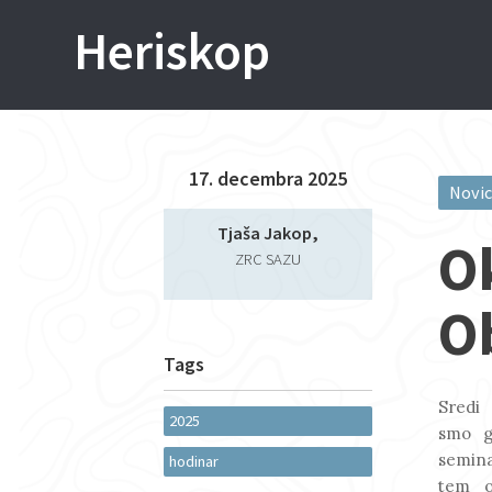
Skip
Heriskop
to
content
17. decembra 2025
Novi
Post
Tjaša Jakop,
O
navi
ZRC SAZU
O
Tags
Sredi
2025
smo g
semina
hodinar
tem o