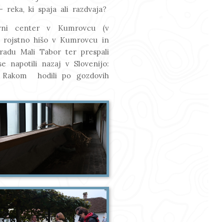
 reka, ki spaja ali razdvaja?
urni center v Kumrovcu (v
o rojstno hišo v Kumrovcu in
adu Mali Tabor ter prespali
e napotili nazaj v Slovenijo:
m Rakom hodili po gozdovih