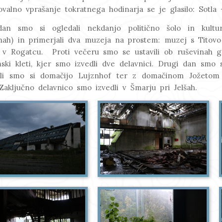
ovalno vprašanje tokratnega hodinarja se je glasilo: Sotla –
dan smo si ogledali nekdanjo politično šolo in kult
nah) in primerjali dva muzeja na prostem: muzej s Titov
 v Rogatcu. Proti večeru smo se ustavili ob ruševinah gr
ki kleti, kjer smo izvedli dve delavnici. Drugi dan smo s
ali smo si domačijo Lujznhof ter z domačinom Jožeto
Zaključno delavnico smo izvedli v Šmarju pri Jelšah.