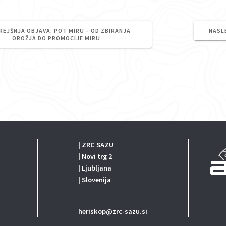
PREJŠNJA
REJŠNJA OBJAVA:
POT MIRU – OD ZBIRANJA
NASL
OBJAVA:
OROŽJA DO PROMOCIJE MIRU
| ZRC SAZU
| Novi trg 2
| Ljubljana
| Slovenija
heriskop@zrc-sazu.si