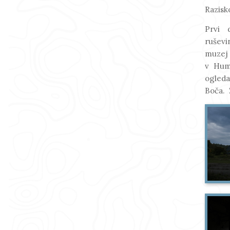
Razisk
Prvi 
ruševi
muzej
v Hums
ogled
Boča. 