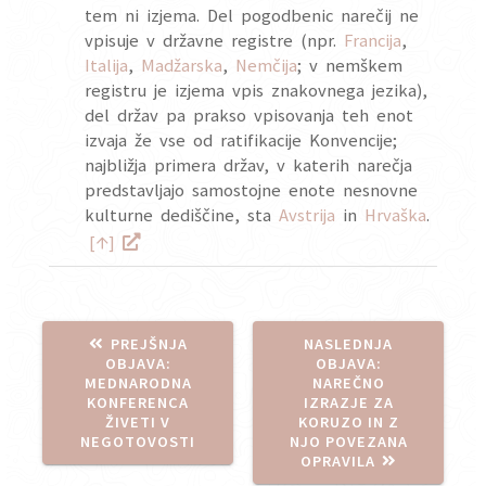
tem ni izjema. Del pogodbenic narečij ne
vpisuje v državne registre (npr.
Francija
,
Italija
,
Madžarska
,
Nemčija
; v nemškem
registru je izjema vpis znakovnega jezika),
del držav pa prakso vpisovanja teh enot
izvaja že vse od ratifikacije Konvencije;
najbližja primera držav, v katerih narečja
predstavljajo samostojne enote nesnovne
kulturne dediščine, sta
Avstrija
in
Hrvaška
.
↑
[
]
PREJŠNJA
NASLEDNJA
PREJŠNJA
NASLEDNJA
OBJAVA:
OBJAVA:
OBJAVA:
OBJAVA:
MEDNARODNA
NAREČNO
KONFERENCA
IZRAZJE ZA
ŽIVETI V
KORUZO IN Z
NEGOTOVOSTI
NJO POVEZANA
OPRAVILA