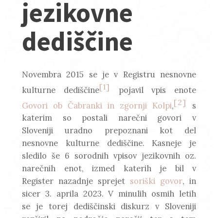
jezikovne
dediščine
Novembra 2015 se je v Registru nesnovne
[1]
kulturne dediščine
pojavil vpis enote
[2]
Govori ob Čabranki in zgornji Kolpi
,
s
katerim so postali narečni govori v
Sloveniji uradno prepoznani kot del
nesnovne kulturne dediščine. Kasneje je
sledilo še 6 sorodnih vpisov jezikovnih oz.
narečnih enot, izmed katerih je bil v
Register nazadnje sprejet
soriški govor
, in
sicer 3. aprila 2023. V minulih osmih letih
se je torej dediščinski diskurz v Sloveniji