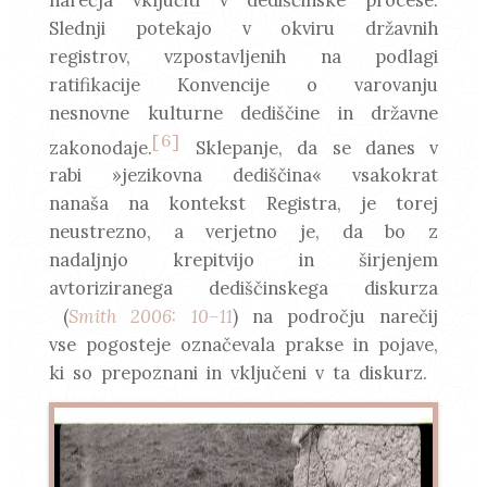
Slednji potekajo v okviru državnih
registrov, vzpostavljenih na podlagi
ratifikacije Konvencije o varovanju
nesnovne kulturne dediščine in državne
[6]
zakonodaje.
Sklepanje, da se danes v
rabi »jezikovna dediščina« vsakokrat
nanaša na kontekst Registra, je torej
neustrezno, a verjetno je, da bo z
nadaljnjo krepitvijo in širjenjem
avtoriziranega dediščinskega diskurza
(
Smith 2006: 10–11
) na področju narečij
vse pogosteje označevala prakse in pojave,
ki so prepoznani in vključeni v ta diskurz.