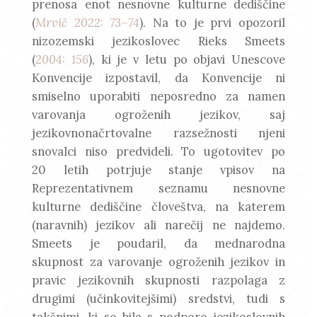
prenosa enot nesnovne kulturne dediščine
(
Mrvič 2022: 73–74
). Na to je prvi opozoril
nizozemski jezikoslovec Rieks Smeets
(
2004: 156
), ki je v letu po objavi Unescove
Konvencije izpostavil, da Konvencije ni
smiselno uporabiti neposredno za namen
varovanja ogroženih jezikov, saj
jezikovnonačrtovalne razsežnosti njeni
snovalci niso predvideli. To ugotovitev po
20 letih potrjuje stanje vpisov na
Reprezentativnem seznamu nesnovne
kulturne dediščine človeštva, na katerem
(naravnih) jezikov ali narečij ne najdemo.
Smeets je poudaril, da mednarodna
skupnost za varovanje ogroženih jezikov in
pravic jezikovnih skupnosti razpolaga z
drugimi (učinkovitejšimi) sredstvi, tudi s
takšnimi, ki so bila s podporo jezikoslovnih