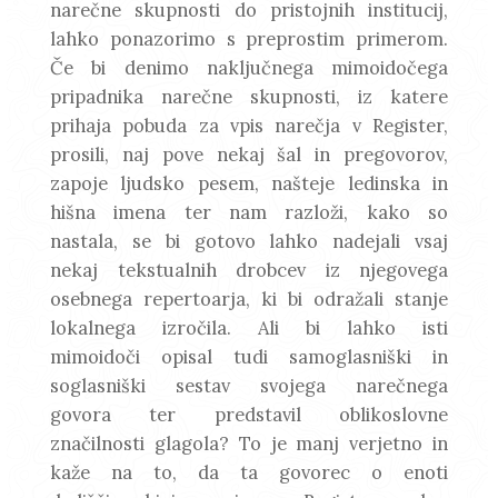
narečne skupnosti do pristojnih institucij,
lahko ponazorimo s preprostim primerom.
Če bi denimo naključnega mimoidočega
pripadnika narečne skupnosti, iz katere
prihaja pobuda za vpis narečja v Register,
prosili, naj pove nekaj šal in pregovorov,
zapoje ljudsko pesem, našteje ledinska in
hišna imena ter nam razloži, kako so
nastala, se bi gotovo lahko nadejali vsaj
nekaj tekstualnih drobcev iz njegovega
osebnega repertoarja, ki bi odražali stanje
lokalnega izročila. Ali bi lahko isti
mimoidoči opisal tudi samoglasniški in
soglasniški sestav svojega narečnega
govora ter predstavil oblikoslovne
značilnosti glagola? To je manj verjetno in
kaže na to, da ta govorec o enoti