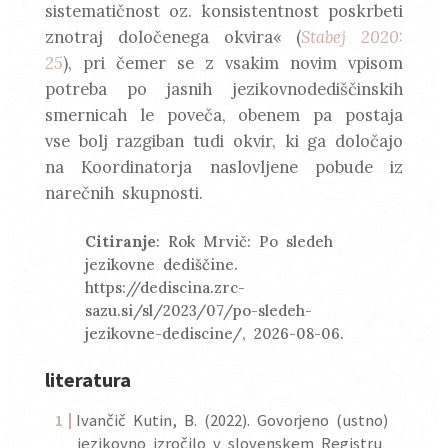
sistematičnost oz. konsistentnost poskrbeti
znotraj določenega okvira« (
Stabej 2020:
25
), pri čemer se z vsakim novim vpisom
potreba po jasnih jezikovnodediščinskih
smernicah le poveča, obenem pa postaja
vse bolj razgiban tudi okvir, ki ga določajo
na Koordinatorja naslovljene pobude iz
narečnih skupnosti.
Citiranje
: Rok Mrvič: Po sledeh
jezikovne dediščine.
https://dediscina.zrc-
sazu.si/sl/2023/07/po-sledeh-
jezikovne-dediscine/, 2026-08-06.
literatura
Ivančič Kutin, B. (2022). Govorjeno (ustno)
jezikovno izročilo v slovenskem Registru