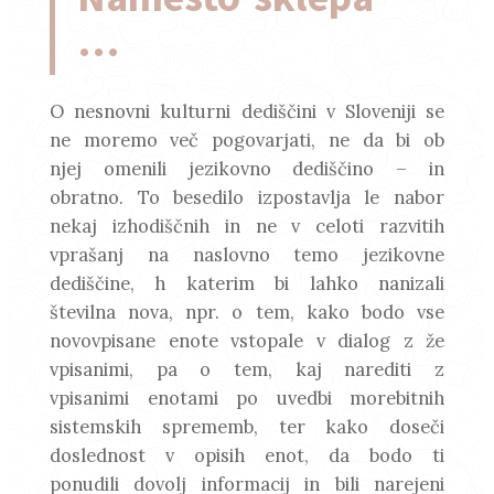
…
O nesnovni kulturni dediščini v Sloveniji se
ne moremo več pogovarjati, ne da bi ob
njej omenili jezikovno dediščino – in
obratno. To besedilo izpostavlja le nabor
nekaj izhodiščnih in ne v celoti razvitih
vprašanj na naslovno temo jezikovne
dediščine, h katerim bi lahko nanizali
številna nova, npr. o tem, kako bodo vse
novovpisane enote vstopale v dialog z že
vpisanimi, pa o tem, kaj narediti z
vpisanimi enotami po uvedbi morebitnih
sistemskih sprememb, ter kako doseči
doslednost v opisih enot, da bodo ti
ponudili dovolj informacij in bili narejeni