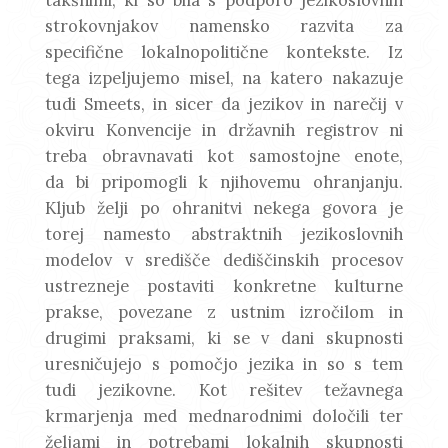
strokovnjakov namensko razvita za
specifične lokalnopolitične kontekste. Iz
tega izpeljujemo misel, na katero nakazuje
tudi Smeets, in sicer da jezikov in narečij v
okviru Konvencije in državnih registrov ni
treba obravnavati kot samostojne enote,
da bi pripomogli k njihovemu ohranjanju.
Kljub želji po ohranitvi nekega govora je
torej namesto abstraktnih jezikoslovnih
modelov v središče dediščinskih procesov
ustrezneje postaviti konkretne kulturne
prakse, povezane z ustnim izročilom in
drugimi praksami, ki se v dani skupnosti
uresničujejo s pomočjo jezika in so s tem
tudi jezikovne. Kot rešitev težavnega
krmarjenja med mednarodnimi določili ter
željami in potrebami lokalnih skupnosti