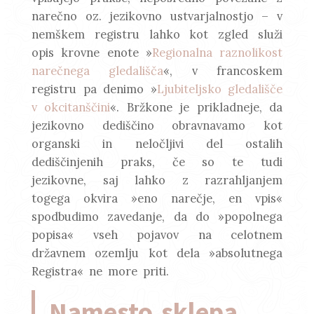
narečno oz. jezikovno ustvarjalnostjo – v
nemškem registru lahko kot zgled služi
opis krovne enote »
Regionalna raznolikost
narečnega gledališča
«, v francoskem
registru pa denimo »
Ljubiteljsko gledališče
v okcitanščini
«. Bržkone je prikladneje, da
jezikovno dediščino obravnavamo kot
organski in neločljivi del ostalih
dediščinjenih praks, če so te tudi
jezikovne, saj lahko z razrahljanjem
togega okvira »eno narečje, en vpis«
spodbudimo zavedanje, da do »popolnega
popisa« vseh pojavov na celotnem
državnem ozemlju kot dela »absolutnega
Registra« ne more priti.
Namesto sklepa