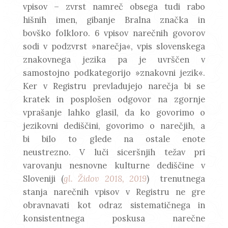
vpisov – zvrst namreč obsega tudi rabo
hišnih imen, gibanje Bralna značka in
bovško folkloro. 6 vpisov narečnih govorov
sodi v podzvrst »narečja«, vpis slovenskega
znakovnega jezika pa je uvrščen v
samostojno podkategorijo »znakovni jezik«.
Ker v Registru prevladujejo narečja bi se
kratek in posplošen odgovor na zgornje
vprašanje lahko glasil, da ko govorimo o
jezikovni dediščini, govorimo o narečjih, a
bi bilo to glede na ostale enote
neustrezno. V luči siceršnjih težav pri
varovanju nesnovne kulturne dediščine v
Sloveniji (
gl. Židov 2018, 2019
) trenutnega
stanja narečnih vpisov v Registru ne gre
obravnavati kot odraz sistematičnega in
konsistentnega poskusa narečne