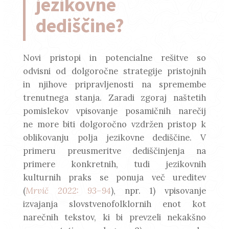
jezikovne
dediščine?
Novi pristopi in potencialne rešitve so
odvisni od dolgoročne strategije pristojnih
in njihove pripravljenosti na spremembe
trenutnega stanja. Zaradi zgoraj naštetih
pomislekov vpisovanje posamičnih narečij
ne more biti dolgoročno vzdržen pristop k
oblikovanju polja jezikovne dediščine. V
primeru preusmeritve dediščinjenja na
primere konkretnih, tudi jezikovnih
kulturnih praks se ponuja več ureditev
(
Mrvič 2022: 93–94
), npr. 1) vpisovanje
izvajanja slovstvenofolklornih enot kot
narečnih tekstov, ki bi prevzeli nekakšno