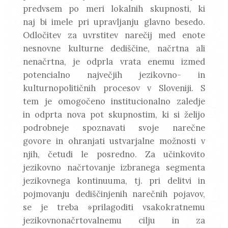
predvsem po meri lokalnih skupnosti, ki
naj bi imele pri upravljanju glavno besedo.
Odločitev za uvrstitev narečij med enote
nesnovne kulturne dediščine, načrtna ali
nenačrtna, je odprla vrata enemu izmed
potencialno največjih jezikovno- in
kulturnopolitičnih procesov v Sloveniji. S
tem je omogočeno institucionalno zaledje
in odprta nova pot skupnostim, ki si želijo
podrobneje spoznavati svoje narečne
govore in ohranjati ustvarjalne možnosti v
njih, četudi le posredno. Za učinkovito
jezikovno načrtovanje izbranega segmenta
jezikovnega kontinuuma, tj. pri delitvi in
pojmovanju dediščinjenih narečnih pojavov,
se je treba »prilagoditi vsakokratnemu
jezikovnonačrtovalnemu cilju in za