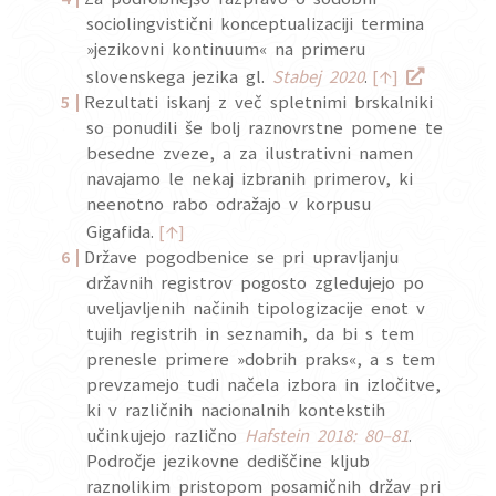
sociolingvistični konceptualizaciji termina
»jezikovni kontinuum« na primeru
↑
slovenskega jezika gl.
Stabej 2020
.
[
]
Rezultati iskanj z več spletnimi brskalniki
so ponudili še bolj raznovrstne pomene te
besedne zveze, a za ilustrativni namen
navajamo le nekaj izbranih primerov, ki
neenotno rabo odražajo v korpusu
↑
Gigafida.
[
]
Države pogodbenice se pri upravljanju
državnih registrov pogosto zgledujejo po
uveljavljenih načinih tipologizacije enot v
tujih registrih in seznamih, da bi s tem
prenesle primere »dobrih praks«, a s tem
prevzamejo tudi načela izbora in izločitve,
ki v različnih nacionalnih kontekstih
učinkujejo različno
Hafstein 2018: 80–81
.
Področje jezikovne dediščine kljub
raznolikim pristopom posamičnih držav pri