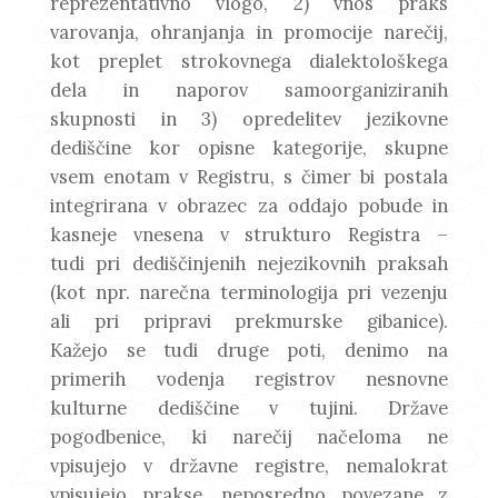
reprezentativno vlogo, 2) vnos praks
varovanja, ohranjanja in promocije narečij,
kot preplet strokovnega dialektološkega
dela in naporov samoorganiziranih
skupnosti in 3) opredelitev jezikovne
dediščine kor opisne kategorije, skupne
vsem enotam v Registru, s čimer bi postala
integrirana v obrazec za oddajo pobude in
kasneje vnesena v strukturo Registra –
tudi pri dediščinjenih nejezikovnih praksah
(kot npr. narečna terminologija pri vezenju
ali pri pripravi prekmurske gibanice).
Kažejo se tudi druge poti, denimo na
primerih vodenja registrov nesnovne
kulturne dediščine v tujini. Države
pogodbenice, ki narečij načeloma ne
vpisujejo v državne registre, nemalokrat
vpisujejo prakse, neposredno povezane z