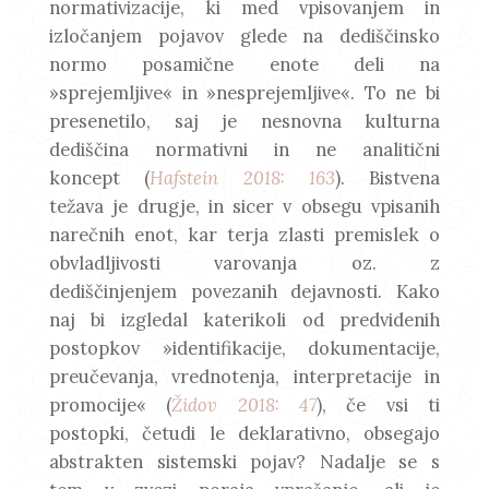
normativizacije, ki med vpisovanjem in
izločanjem pojavov glede na dediščinsko
normo posamične enote deli na
»sprejemljive« in »nesprejemljive«. To ne bi
presenetilo, saj je nesnovna kulturna
dediščina normativni in ne analitični
koncept (
Hafstein 2018: 163
). Bistvena
težava je drugje, in sicer v obsegu vpisanih
narečnih enot, kar terja zlasti premislek o
obvladljivosti varovanja oz. z
dediščinjenjem povezanih dejavnosti. Kako
naj bi izgledal katerikoli od predvidenih
postopkov »identifikacije, dokumentacije,
preučevanja, vrednotenja, interpretacije in
promocije« (
Židov 2018: 47
), če vsi ti
postopki, četudi le deklarativno, obsegajo
abstrakten sistemski pojav? Nadalje se s