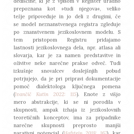
dediščine, ki je z vpisom v Register uradno
prepoznana kot »tudi njegova«, veliko
težje pripoveduje in jo deli z drugimi, če
se model neznanstvenega registra zgleduje
po znanstvenem jezikoslovnem modelu. S
tem pristopom Registru pridajamo
lastnosti jezikoslovnega dela, npr. atlasa ali
slovarja, kar je za namen predstavitve in
oživitve neke narečne prakse odveč. Tudi
izkušnje snovalcev doslejšnjih pobud
potrjujejo, da je pri pripravi dokumentacije
pomoč dialektologa ključnega pomena
(
Ivančič Kutin 2022: 115
). Enote z višjo
mero abstrakcije, ki se ni porodila v
skupnosti, ampak izhaja iz jezikoslovnih
teoretičnih konceptov, ima za pripadnike
narečne skupnosti preprosto manjši
narativni potencial (
Hafstein 2018: 167
), kar