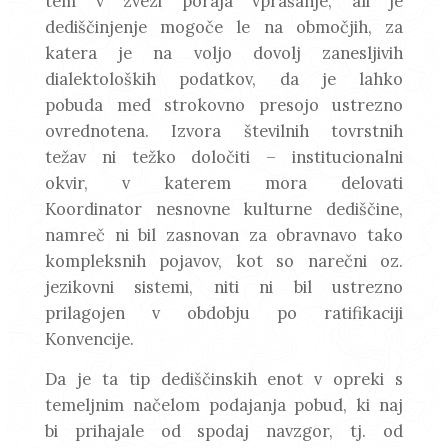
tem v zvezi poraja vprašanje, ali je
dediščinjenje mogoče le na območjih, za
katera je na voljo dovolj zanesljivih
dialektoloških podatkov, da je lahko
pobuda med strokovno presojo ustrezno
ovrednotena. Izvora številnih tovrstnih
težav ni težko določiti – institucionalni
okvir, v katerem mora delovati
Koordinator nesnovne kulturne dediščine,
namreč ni bil zasnovan za obravnavo tako
kompleksnih pojavov, kot so narečni oz.
jezikovni sistemi, niti ni bil ustrezno
prilagojen v obdobju po ratifikaciji
Konvencije.
Da je ta tip dediščinskih enot v opreki s
temeljnim načelom podajanja pobud, ki naj
bi prihajale od spodaj navzgor, tj. od