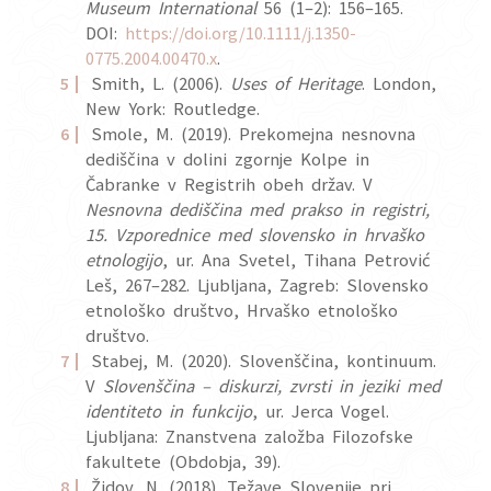
Museum International
56 (1–2): 156–165.
DOI:
https://doi.org/10.1111/j.1350-
0775.2004.00470.x
.
Smith, L. (2006).
Uses of Heritage
. London,
New York: Routledge.
Smole, M. (2019). Prekomejna nesnovna
dediščina v dolini zgornje Kolpe in
Čabranke v Registrih obeh držav. V
Nesnovna dediščina med prakso in registri,
15. Vzporednice med slovensko in hrvaško
etnologijo
, ur. Ana Svetel, Tihana Petrović
Leš, 267–282. Ljubljana, Zagreb: Slovensko
etnološko društvo, Hrvaško etnološko
društvo.
Stabej, M. (2020). Slovenščina, kontinuum.
V
Slovenščina – diskurzi, zvrsti in jeziki med
identiteto in funkcijo
, ur. Jerca Vogel.
Ljubljana: Znanstvena založba Filozofske
fakultete (Obdobja, 39).
Židov, N. (2018). Težave Slovenije pri