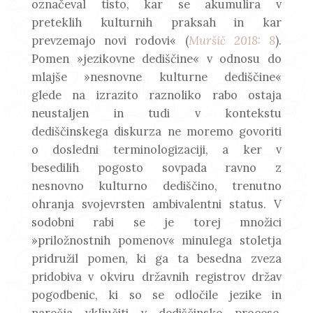
označeval tisto, kar se akumulira v
preteklih kulturnih praksah in kar
prevzemajo novi rodovi« (
Muršič 2018: 8
).
Pomen »jezikovne dediščine« v odnosu do
mlajše »nesnovne kulturne dediščine«
glede na izrazito raznoliko rabo ostaja
neustaljen in tudi v kontekstu
dediščinskega diskurza ne moremo govoriti
o dosledni terminologizaciji, a ker v
besedilih pogosto sovpada ravno z
nesnovno kulturno dediščino, trenutno
ohranja svojevrsten ambivalentni status. V
sodobni rabi se je torej množici
»priložnostnih pomenov« minulega stoletja
pridružil pomen, ki ga ta besedna zveza
pridobiva v okviru državnih registrov držav
pogodbenic, ki so se odločile jezike in
narečja vključiti v dediščinske procese.