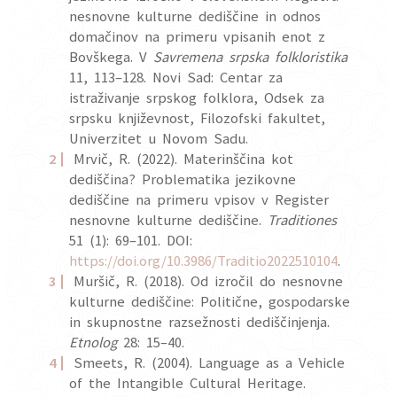
nesnovne kulturne dediščine in odnos
domačinov na primeru vpisanih enot z
Bovškega. V
Savremena srpska folkloristika
11, 113–128. Novi Sad: Centar za
istraživanje srpskog folklora, Odsek za
srpsku književnost, Filozofski fakultet,
Univerzitet u Novom Sadu.
Mrvič, R. (2022). Materinščina kot
dediščina? Problematika jezikovne
dediščine na primeru vpisov v Register
nesnovne kulturne dediščine.
Traditiones
51 (1): 69–101. DOI:
https://doi.org/10.3986/Traditio2022510104
.
Muršič, R. (2018). Od izročil do nesnovne
kulturne dediščine: Politične, gospodarske
in skupnostne razsežnosti dediščinjenja.
Etnolog
28: 15–40.
Smeets, R. (2004). Language as a Vehicle
of the Intangible Cultural Heritage.