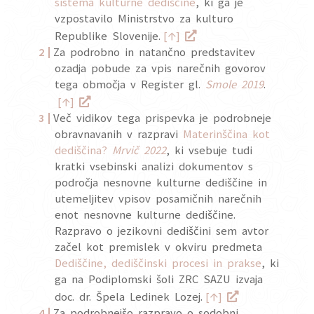
sistema kulturne dediščine
, ki ga je
vzpostavilo Ministrstvo za kulturo
↑
Republike Slovenije.
[
]
Za podrobno in natančno predstavitev
ozadja pobude za vpis narečnih govorov
tega območja v Register gl.
Smole 2019
.
↑
[
]
Več vidikov tega prispevka je podrobneje
obravnavanih v razpravi
Materinščina kot
dediščina?
Mrvič 2022
, ki vsebuje tudi
kratki vsebinski analizi dokumentov s
področja nesnovne kulturne dediščine in
utemeljitev vpisov posamičnih narečnih
enot nesnovne kulturne dediščine.
Razpravo o jezikovni dediščini sem avtor
začel kot premislek v okviru predmeta
Dediščine, dediščinski procesi in prakse
, ki
ga na Podiplomski šoli ZRC SAZU izvaja
↑
doc. dr. Špela Ledinek Lozej.
[
]
Za podrobnejšo razpravo o sodobni