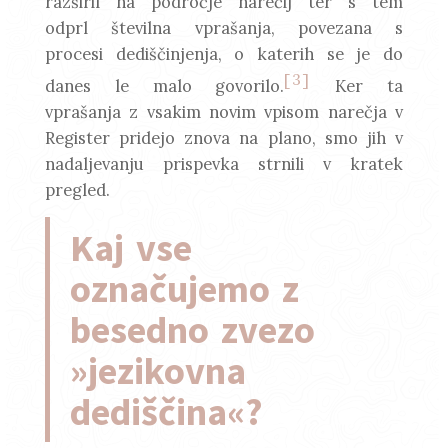
razširil na področje narečij ter s tem
odprl številna vprašanja, povezana s
procesi dediščinjenja, o katerih se je do
[3]
danes le malo govorilo.
Ker ta
vprašanja z vsakim novim vpisom narečja v
Register pridejo znova na plano, smo jih v
nadaljevanju prispevka strnili v kratek
pregled.
Kaj vse
označujemo z
besedno zvezo
»jezikovna
dediščina«?