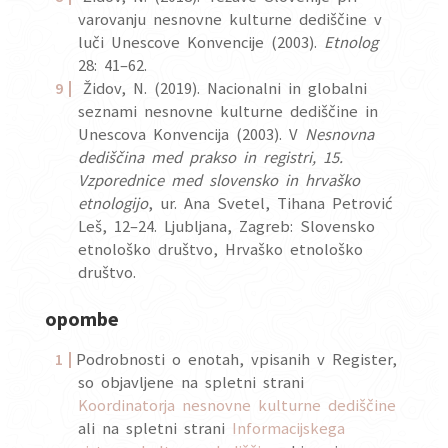
varovanju nesnovne kulturne dediščine v
luči Unescove Konvencije (2003).
Etnolog
28: 41–62.
Židov, N. (2019). Nacionalni in globalni
seznami nesnovne kulturne dediščine in
Unescova Konvencija (2003). V
Nesnovna
dediščina med prakso in registri, 15.
Vzporednice med slovensko in hrvaško
etnologijo
, ur. Ana Svetel, Tihana Petrović
Leš, 12–24. Ljubljana, Zagreb: Slovensko
etnološko društvo, Hrvaško etnološko
društvo.
opombe
Podrobnosti o enotah, vpisanih v Register,
so objavljene na spletni strani
Koordinatorja nesnovne kulturne dediščine
ali na spletni strani
Informacijskega