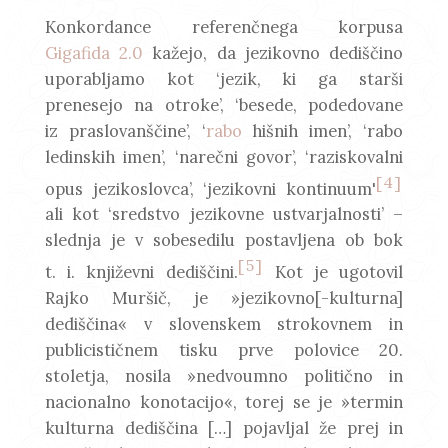
Konkordance referenčnega korpusa
Gigafida 2.0
kažejo, da jezikovno dediščino
uporabljamo kot ‘jezik, ki ga starši
prenesejo na otroke’, ‘besede, podedovane
iz praslovanščine’, ‘
rabo
hišnih imen’, ‘rabo
ledinskih imen’, ‘narečni govor’, ‘raziskovalni
[4]
opus jezikoslovca’, ‘jezikovni kontinuum'
ali kot ‘sredstvo jezikovne ustvarjalnosti’ –
slednja je v sobesedilu postavljena ob bok
[5]
t. i. književni dediščini.
Kot je ugotovil
Rajko Muršič, je »jezikovno[-kulturna]
dediščina« v slovenskem strokovnem in
publicističnem tisku prve polovice 20.
stoletja, nosila »nedvoumno politično in
nacionalno konotacijo«, torej se je »termin
kulturna dediščina […] pojavljal že prej in