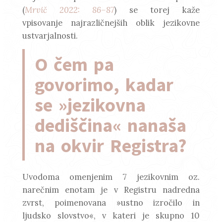
(
Mrvič 2022: 86–87
) se torej kaže
vpisovanje najrazličnejših oblik jezikovne
ustvarjalnosti.
O čem pa
govorimo, kadar
se »jezikovna
dediščina« nanaša
na okvir Registra?
Uvodoma omenjenim 7 jezikovnim oz.
narečnim enotam je v Registru nadredna
zvrst, poimenovana »ustno izročilo in
ljudsko slovstvo«, v kateri je skupno 10