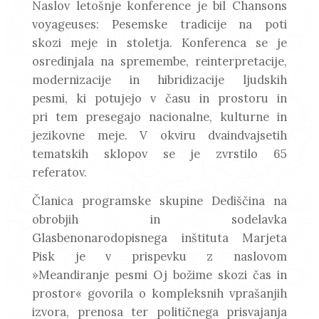
Naslov letošnje konference je bil Chansons
voyageuses: Pesemske tradicije na poti
skozi meje in stoletja. Konferenca se je
osredinjala na spremembe, reinterpretacije,
modernizacije in hibridizacije ljudskih
pesmi, ki potujejo v času in prostoru in
pri tem presegajo nacionalne, kulturne in
jezikovne meje. V okviru dvaindvajsetih
tematskih sklopov se je zvrstilo 65
referatov.
Članica programske skupine Dediščina na
obrobjih in sodelavka
Glasbenonarodopisnega inštituta Marjeta
Pisk je v prispevku z naslovom
»Meandiranje pesmi Oj božime skozi čas in
prostor« govorila o kompleksnih vprašanjih
izvora, prenosa ter političnega prisvajanja