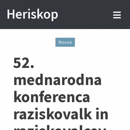
Skip
Heriskop
to
content
Novice
Post
52.
navigation
mednarodna
konferenca
raziskovalk in