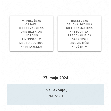
PREJŠNJA
NASLEDNJA
PREJŠNJA
NASLEDNJA
OBJAVA:
OBJAVA:
DVOJINA
OBJAVA:
OBJAVA:
GOSTOVANJE NA
KOT GRAMATIČNA
UNIVERZI XI’AN
KATEGORIJA,
JIATONG
PREDAVANJE ZA
LIVERPOOL V
ZAGREBŠKI
MESTU SUZHOU
LINGVISTIČNI
NA KITAJSKEM
KROŽEK
27. maja 2024
Eva Fekonja,
ZRC SAZU