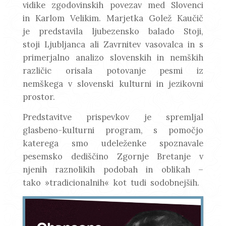
vidike zgodovinskih povezav med Slovenci
in Karlom Velikim. Marjetka Golež Kaučič
je predstavila ljubezensko balado Stoji,
stoji Ljubljanca ali Zavrnitev vasovalca in s
primerjalno analizo slovenskih in nemških
različic orisala potovanje pesmi iz
nemškega v slovenski kulturni in jezikovni
prostor.
Predstavitve prispevkov je spremljal
glasbeno-kulturni program, s pomočjo
katerega smo udeleženke spoznavale
pesemsko dediščino Zgornje Bretanje v
njenih raznolikih podobah in oblikah –
tako »tradicionalnih« kot tudi sodobnejših.