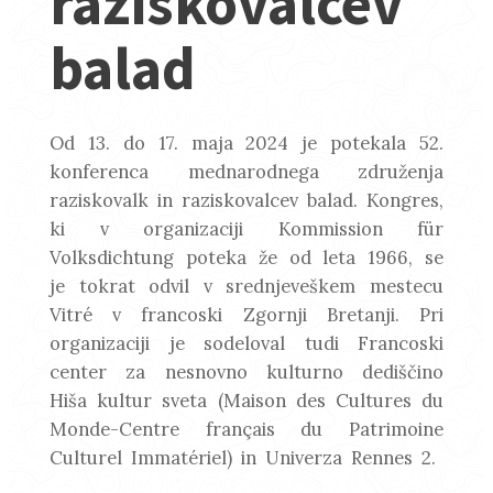
raziskovalcev
balad
Od 13. do 17. maja 2024 je potekala 52.
konferenca mednarodnega združenja
raziskovalk in raziskovalcev balad. Kongres,
ki v organizaciji Kommission für
Volksdichtung poteka že od leta 1966
,
se
je tokrat odvil v srednjeveškem mestecu
Vitré v francoski Zgornji Bretanji. Pri
organizaciji je sodeloval tudi Francoski
center za nesnovno kulturno dediščino
Hiša kultur sveta (Maison des Cultures du
Monde-Centre français du Patrimoine
Culturel Immatériel) in Univerza Rennes 2.