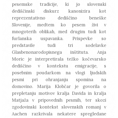
pesemske tradicije, ki jo slovenski
dediščinski diskurz kanonizira kot
reprezentativno dediščino beneške
Slovenije, medtem ko pesem živi v
mnogoterih oblikah, med drugim tudi kot
furlanska uspavanka. Prispevke so
predstavile tudi tri sodelavke
Glasbenonarodopisnega inštituta. Anja
Moric je interpretirala težko kočevarsko
dediščino v kontekstu emigracije, s
posebnim poudarkom na vlogi ljudskih
pesmi pri ohranjanju spomina na
domovino. Marija Klobčar je govorila o
prepletanju motivov kralja Davida in kralja
Matjaža v pripovednih pesmih, ter skozi
zgodovinski kontekst slovenskih romanj v
Aachen razkrivala nekatere spregledane