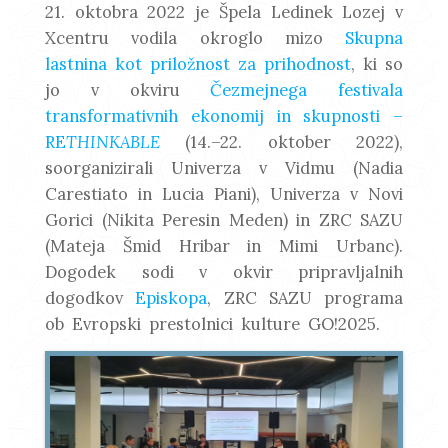
21. oktobra 2022 je Špela Ledinek Lozej v
Xcentru vodila okroglo mizo
Skupna
lastnina kot priložnost za prihodnost
, ki so
jo v okviru
Čezmejnega festivala
transformativnih ekonomij in skupnosti –
RE
THINKABLE
(14.–22. oktober 2022),
soorganizirali Univerza v Vidmu (Nadia
Carestiato in Lucia Piani), Univerza v Novi
Gorici (Nikita Peresin Meden) in ZRC SAZU
(Mateja Šmid Hribar in Mimi Urbanc).
Dogodek sodi v okvir pripravljalnih
dogodkov
Episkopa
, ZRC SAZU programa
ob Evropski prestolnici kulture GO!2025.