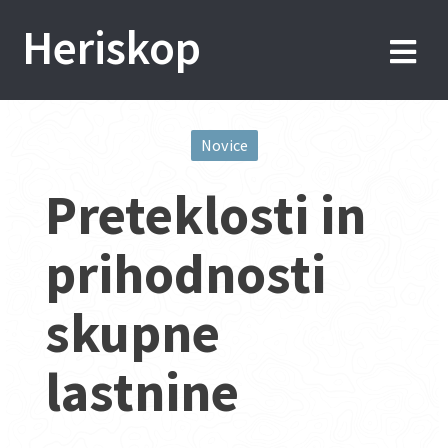
Skip
Heriskop
to
content
Novice
Post
Preteklosti in
navigation
prihodnosti
skupne
lastnine