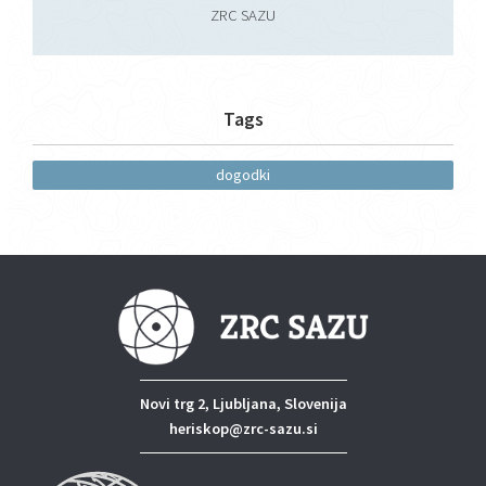
ZRC SAZU
Tags
dogodki
Novi trg 2, Ljubljana, Slovenija
heriskop@zrc-sazu.si