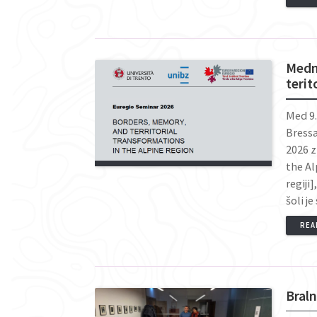
Medn
teri
Med 9.
Bress
2026 z
the Al
regiji
šoli j
REA
Braln