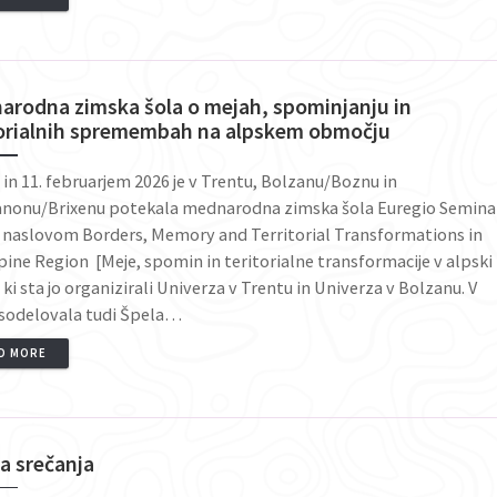
arodna zimska šola o mejah, spominjanju in
torialnih spremembah na alpskem območju
 in 11. februarjem 2026 je v Trentu, Bolzanu/Boznu in
anonu/Brixenu potekala mednarodna zimska šola Euregio Semina
 naslovom Borders, Memory and Territorial Transformations in
pine Region [Meje, spomin in teritorialne transformacije v alpski
], ki sta jo organizirali Univerza v Trentu in Univerza v Bolzanu. V
e sodelovala tudi Špela…
D MORE
a srečanja