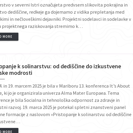
rstvo v severni Istri označujeta predvsem slikovita pokrajina in
vo dediščine, redkeje ga dojemamo z vidika prepletanja med
kimi in nečloveškimi dejavniki. Projektni sodelavci in sodelavke v
u projektnega raziskovanja stremimo k…
D MORE
opanje k solinarstvu: od dediščine do izkustvene
jske modrosti
. in 19. marcem 2025 je bila v Mariboru 13. konferenca It’s About
, ki jo je organizirala univerza Alma Mater Europaea. Tema
ence je bila Socialna in tehnološka odpornost za zdravje in
stni razvoj. 19. marca 2025 je potekal spletni znanstveni panel
ne formacije z naslovom »Pristopanje k solinarstvu: od dediščine
kustvene…
D MORE