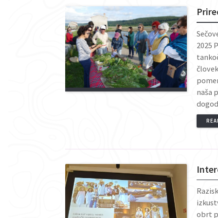
Prire
Sečove
2025 P
tanko
človek
pomemb
naša p
dogod
REA
Inte
Razisk
izkust
obrt p