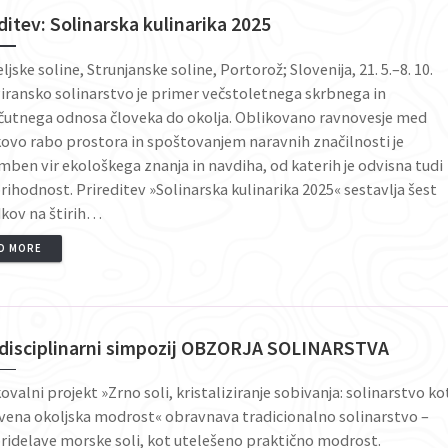
ditev: Solinarska kulinarika 2025
ljske soline, Strunjanske soline, Portorož; Slovenija, 21. 5.–8. 10.
iransko solinarstvo je primer večstoletnega skrbnega in
čutnega odnosa človeka do okolja. Oblikovano ravnovesje med
ovo rabo prostora in spoštovanjem naravnih značilnosti je
en vir ekološkega znanja in navdiha, od katerih je odvisna tudi
rihodnost. Prireditev »Solinarska kulinarika 2025« sestavlja šest
kov na štirih…
D MORE
rdisciplinarni simpozij OBZORJA SOLINARSTVA
ovalni projekt »Zrno soli, kristaliziranje sobivanja: solinarstvo ko
vena okoljska modrost« obravnava tradicionalno solinarstvo –
ridelave morske soli, kot utelešeno praktično modrost.