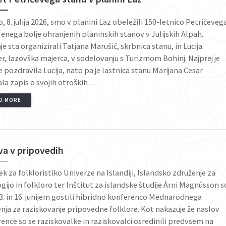
o, 8. julija 2026, smo v planini Laz obeležili 150-letnico Petričeveg
 enega bolje ohranjenih planinskih stanov v Julijskih Alpah.
je sta organizirali Tatjana Marušič, skrbnica stanu, in Lucija
r, lazovška majerca, v sodelovanju s Turizmom Bohinj. Najprej je
 pozdravila Lucija, nato pa je lastnica stanu Marijana Cesar
la zapis o svojih otroških…
D MORE
va v pripovedih
k za folkloristiko Univerze na Islandiji, Islandsko združenje za
gijo in folkloro ter Inštitut za islandske študije Árni Magnússon s
. in 16. junijem gostili hibridno konferenco Mednarodnega
nja za raziskovanje pripovedne folklore. Kot nakazuje že naslov
ence so se raziskovalke in raziskovalci osredinili predvsem na