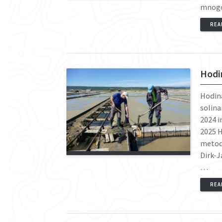
mnogo
REA
Hodin
Hodina
solina
2024 i
2025 H
metoda
Dirk-J
…
REA