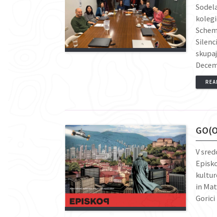
Sodela
kolegi
Schem
Silenc
skupaj
Decem
REA
GO(O
V sred
Episk
kultur
in Mat
Gorici