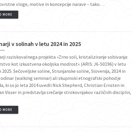
vrstne vloge, motive in koncepcije narave – tako…
D MORE
arji v solinah v letu 2024 in 2025
rji raziskovalnega projekta »Zrno soli, kristaliziranje sobivanja:
rstvo kot izkustvena okoljska modrost« (ARIS: J6-50196) v letu
n 2025. Sečoveljske soline, Strunjanske soline, Slovenija, 2024 in
odinar (walking seminar) ali skupinski etnografski pohod je
, ki so jo leta 2014 uvedli Nick Shepherd, Christian Ernsten in
an Visser in predstavlja srečanje strokovnjakov različnih disciplin,
D MORE