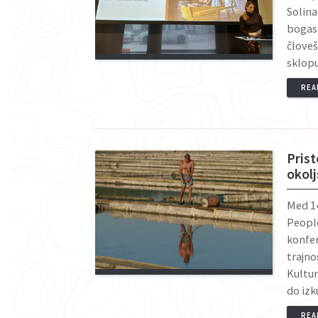
Solina
bogast
človeš
sklop
REA
Prist
okol
Med 14
People
konfer
trajno
Kultur
do iz
REA