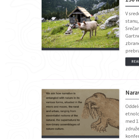
V sred
stanu,
Srečan
Gartne
zbrane
prebra
REA
Nara
Oddele
etnolo
med 13
združe
konfer