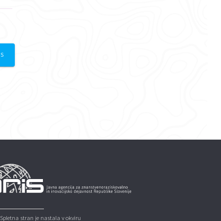
TS
Spletna stran je nastala v okviru