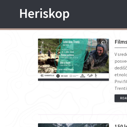
Skip
Heriskop
to
content
Films
V sred
posveč
dedišč
etnolo
Prvi f
Trent
REA
150 l