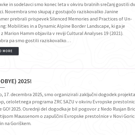
vke in sodelavci smo konec leta v okviru bralnih srečanj gostili d
ci. Novembra smo skupaj z gostujočo raziskovalko Janine
mer prebrali prispevek Silenced Memories and Practices of Un-
ing: Mobilities in a Dynamic Alpine Border Landscape, ki ga je
 z Marion Hamm objavila v reviji Cultural Analyses 19 (2021).
bra pa smo gostili raziskovalko…
D MORE
DBYE) 2025!
o, 17. decembra 2025, smo organizirali zaključni dogodek projekt
op, celoletnega programa ZRC SAZU v okviru Evropske prestolni
e GO! 2025. Osrednji del dogodka je bil pogovor z Nedo Rusjan Bri
tijsom Maussenom o zapuščini Evropske prestolnice v Novi Gorici
 in na Goriškem.