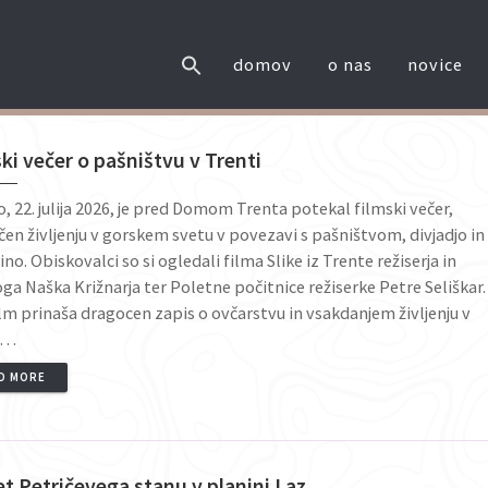
domov
o nas
novice
ki večer o pašništvu v Trenti
o, 22. julija 2026, je pred Domom Trenta potekal filmski večer,
en življenju v gorskem svetu v povezavi s pašništvom, divjadjo in
ino. Obiskovalci so si ogledali filma Slike iz Trente režiserja in
ga Naška Križnarja ter Poletne počitnice režiserke Petre Seliškar.
ilm prinaša dragocen zapis o ovčarstvu in vsakdanjem življenju v
i…
D MORE
et Petričevega stanu v planini Laz