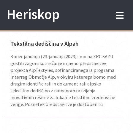
Skip
Heriskop
to
content
Tekstilna dediščina v Alpah
Konec januarja (23. januarja 2023) smo na ZRC SAZU
gostili zagonsko srečanje in javno predstavitev
projekta AlpTextyles, sofinanciranega iz programa
Interreg Območje Alp, v okviru katerega bomo med
drugim identificirali in dokumentirali alpsko
tekstilno dediščino z namenom razvijanja
inovativnih rešitev za lokalne tekstilne vrednostne
verige. Posnetek predstavitve je dostopen tu.