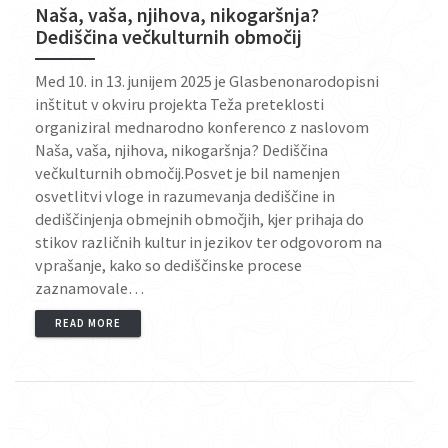
Naša, vaša, njihova, nikogaršnja?
Dediščina večkulturnih območij
Med 10. in 13. junijem 2025 je Glasbenonarodopisni
inštitut v okviru projekta Teža preteklosti
organiziral mednarodno konferenco z naslovom
Naša, vaša, njihova, nikogaršnja? Dediščina
večkulturnih območij.Posvet je bil namenjen
osvetlitvi vloge in razumevanja dediščine in
dediščinjenja obmejnih območjih, kjer prihaja do
stikov različnih kultur in jezikov ter odgovorom na
vprašanje, kako so dediščinske procese
zaznamovale…
READ MORE