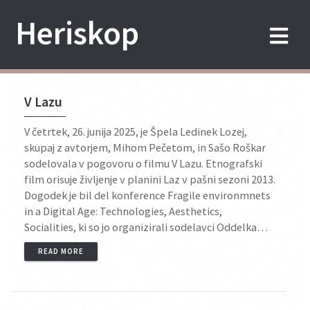
Skip
Heriskop
to
content
V Lazu
V četrtek, 26. junija 2025, je Špela Ledinek Lozej,
skupaj z avtorjem, Mihom Pečetom, in Sašo Roškar
sodelovala v pogovoru o filmu V Lazu. Etnografski
film orisuje življenje v planini Laz v pašni sezoni 2013.
Dogodek je bil del konference Fragile environmnets
in a Digital Age: Technologies, Aesthetics,
Socialities, ki so jo organizirali sodelavci Oddelka…
READ MORE