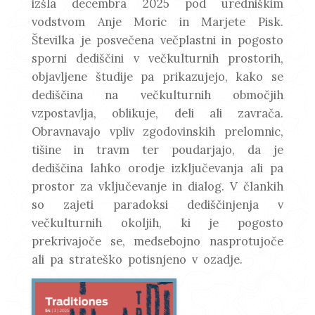
izšla decembra 2025 pod uredniškim
vodstvom Anje Moric in Marjete Pisk.
Številka je posvečena večplastni in pogosto
sporni dediščini v večkulturnih prostorih,
objavljene študije pa prikazujejo, kako se
dediščina na večkulturnih območjih
vzpostavlja, oblikuje, deli ali zavrača.
Obravnavajo vpliv zgodovinskih prelomnic,
tišine in travm ter poudarjajo, da je
dediščina lahko orodje izključevanja ali pa
prostor za vključevanje in dialog. V člankih
so zajeti paradoksi dediščinjenja v
večkulturnih okoljih, ki je pogosto
prekrivajoče se, medsebojno nasprotujoče
ali pa strateško potisnjeno v ozadje.