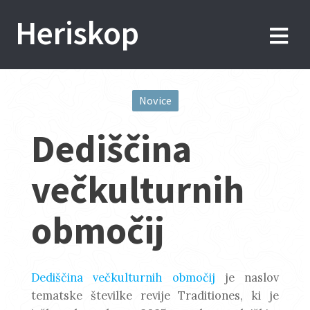
Skip
Heriskop
to
content
Novice
Post
Dediščina
navigation
večkulturnih
območij
Dediščina večkulturnih območij
je naslov
tematske številke revije Traditiones, ki je