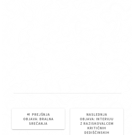
PREJŠNJA
NASLEDNJA
PREJŠNJA
NASLEDNJA
OBJAVA:
BRALNA
OBJAVA:
INTERVJU
OBJAVA:
OBJAVA:
SREČANJA
Z RAZISKOVALCEM
KRITIČNIH
DEDIŠČINSKIH