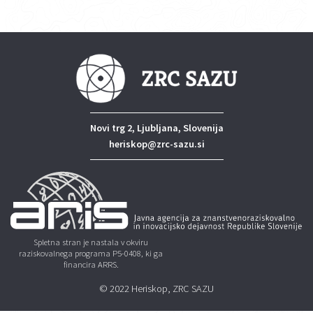
Novi trg 2, Ljubljana, Slovenija
heriskop@zrc-sazu.si
Spletna stran je nastala v okviru
raziskovalnega programa P5-0408, ki ga
financira ARRS.
© 2022 Heriskop, ZRC SAZU