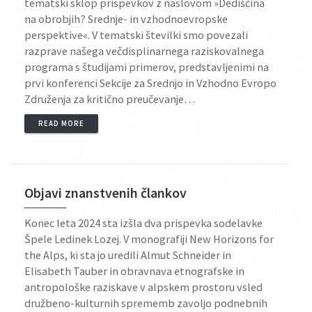
tematski sklop prispevkov z naslovom »Dediščina
na obrobjih? Srednje- in vzhodnoevropske
perspektive«. V tematski številki smo povezali
razprave našega večdisplinarnega raziskovalnega
programa s študijami primerov, predstavljenimi na
prvi konferenci Sekcije za Srednjo in Vzhodno Evropo
Združenja za kritično preučevanje…
READ MORE
Objavi znanstvenih člankov
Konec leta 2024 sta izšla dva prispevka sodelavke
Špele Ledinek Lozej. V monografiji New Horizons for
the Alps, ki sta jo uredili Almut Schneider in
Elisabeth Tauber in obravnava etnografske in
antropološke raziskave v alpskem prostoru vsled
družbeno-kulturnih sprememb zavoljo podnebnih