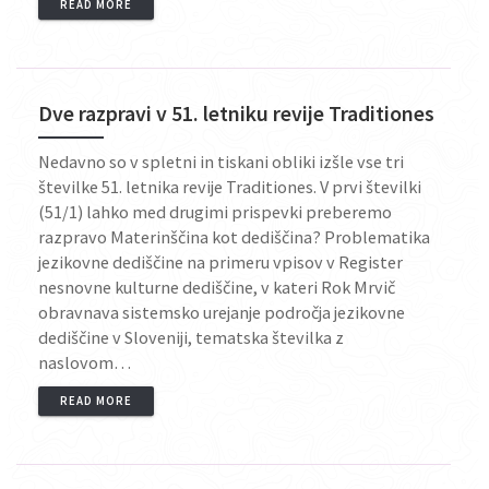
READ MORE
Dve razpravi v 51. letniku revije Traditiones
Nedavno so v spletni in tiskani obliki izšle vse tri
številke 51. letnika revije Traditiones. V prvi številki
(51/1) lahko med drugimi prispevki preberemo
razpravo Materinščina kot dediščina? Problematika
jezikovne dediščine na primeru vpisov v Register
nesnovne kulturne dediščine, v kateri Rok Mrvič
obravnava sistemsko urejanje področja jezikovne
dediščine v Sloveniji, tematska številka z
naslovom…
READ MORE