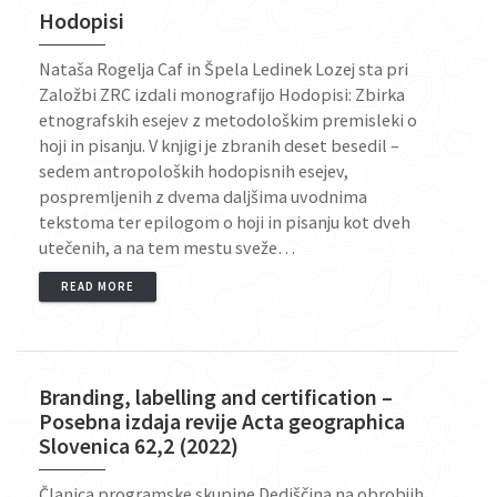
Hodopisi
Nataša Rogelja Caf in Špela Ledinek Lozej sta pri
Založbi ZRC izdali monografijo Hodopisi: Zbirka
etnografskih esejev z metodološkim premisleki o
hoji in pisanju. V knjigi je zbranih deset besedil –
sedem antropoloških hodopisnih esejev,
pospremljenih z dvema daljšima uvodnima
tekstoma ter epilogom o hoji in pisanju kot dveh
utečenih, a na tem mestu sveže…
READ MORE
Branding, labelling and certification –
Posebna izdaja revije Acta geographica
Slovenica 62,2 (2022)
Članica programske skupine Dediščina na obrobjih