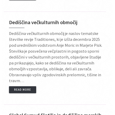
Dediščina večkulturnih območij
Dediščina večkulturnih območij je naslov tematske
številke revije Traditiones, ki je izšla decembra 2025
pod uredniškim vodstvom Anje Moric in Marjete Pisk.
Številka je posvečena večplastni in pogosto sporni
dediščini v večkulturnih prostorih, objavljene študije
pa prikazujejo, kako se dediščina na večkulturnih
območjih vzpostavlja, oblikuje, deli ali zavrača.
Obravnavajo vpliv zgodovinskih prelomnic, tišine in
travm…
READ MORE