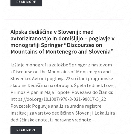
READ MORE
Alpska dediščina v Sloveniji: med
avtoriziranostjo in domišljijo – poglavje v
monografiji Springer “Discourses on
Mountains of Montenegro and Slovenia”
Izšla je monografija založbe Springer z naslovom
»Discourse on the Mountains of Montenegro and
Slovenia«. Avtorji poglavja 22 so člani programske
skupine Dediščina na obrobjih: Špela Ledinek Lozej,
Primož Pipan in Maja Topole. Povezava do članka:
https://doi.org/10.1007/978-3-031-99017-5_22
Povzetek: Poglavje analizira uradne registre
institucij za varstvo dediščine v Sloveniji. Lokalizira
dediščinske enote, tj. naravne vrednote –…
READ MORE