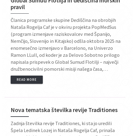
Global Sumud Flotilja in dediščina morskih
pravil
Članica programske skupine Dediščina na obrobjih
Nataša Rogelja Caf je v okviru projekta PopMedSus
(program izmenjave raziskovalcev med Španijo,
Nemčijo, Slovenijo in Kitajsko) odšla oktobra 2025 na
enomesečno izmenjavo v Barcelono, na Univerzo
Ramon LLull, od koder je za Delovo Sobotno prilogo
napisala prispevek o Global Sumud Flotilji – največji
družbenocivilni pomorski misiji našega časa,…
READ MORE
Nova tematska številka revije Traditiones
Zadnja številka revije Traditiones, ki sta jo uredili
Špela Ledinek Lozej in Nataša Rogelja Caf, prinaša