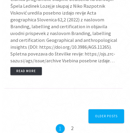
Špela Ledinek Lozej je skupaj z Niko Razpotnik
Visković uredila posebno izdajo revije Acta
geographica Slovenica 62,2 (2022) z naslovom
Branding, labelling and certification in objavila
uvodni prispevek z naslovom Branding, labelling
and certification: Geographical and anthropological
insights (DOI: https://doi.org/10.3986/AGS.11265).
Spletna povezava do številke revije: https://ojs.zrc-
sazu.si/ags/issue/archive Vsebina posebne izdaje…
READ MORE
Posts
OLDER POSTS
navigation
Page
2
Page
1