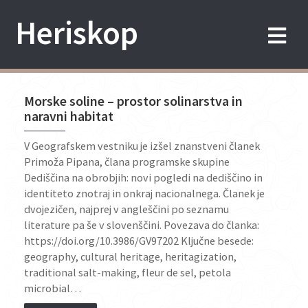
Skip
Heriskop
to
content
Morske soline – prostor solinarstva in
naravni habitat
V Geografskem vestniku je izšel znanstveni članek
Primoža Pipana, člana programske skupine
Dediščina na obrobjih: novi pogledi na dediščino in
identiteto znotraj in onkraj nacionalnega. Članek je
dvojezičen, najprej v angleščini po seznamu
literature pa še v slovenščini. Povezava do članka:
https://doi.org/10.3986/GV97202 Ključne besede:
geography, cultural heritage, heritagization,
traditional salt-making, fleur de sel, petola
microbial…