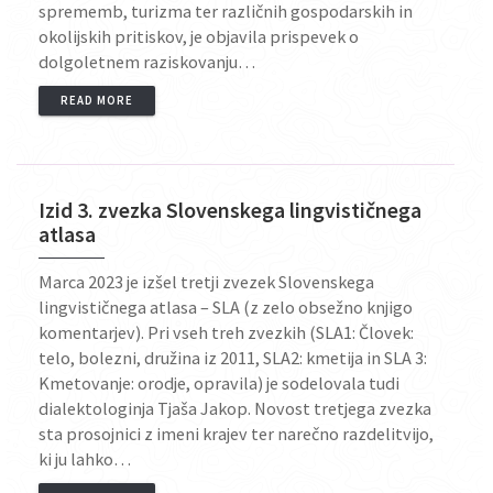
sprememb, turizma ter različnih gospodarskih in
okolijskih pritiskov, je objavila prispevek o
dolgoletnem raziskovanju…
READ MORE
Izid 3. zvezka Slovenskega lingvističnega
atlasa
Marca 2023 je izšel tretji zvezek Slovenskega
lingvističnega atlasa – SLA (z zelo obsežno knjigo
komentarjev). Pri vseh treh zvezkih (SLA1: Človek:
telo, bolezni, družina iz 2011, SLA2: kmetija in SLA 3:
Kmetovanje: orodje, opravila) je sodelovala tudi
dialektologinja Tjaša Jakop. Novost tretjega zvezka
sta prosojnici z imeni krajev ter narečno razdelitvijo,
ki ju lahko…