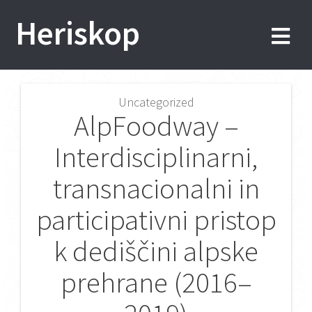
Skip
Heriskop
to
content
Uncategorized
Post
AlpFoodway –
navigation
Interdisciplinarni,
transnacionalni in
participativni pristop
k dediščini alpske
prehrane (2016–