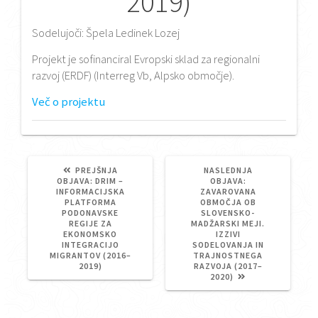
2019)
Sodelujoči: Špela Ledinek Lozej
Projekt je sofinanciral Evropski sklad za regionalni
razvoj (ERDF) (Interreg Vb, Alpsko območje).
Več o projektu
PREJŠNJA
NASLEDNJA
PREJŠNJA
NASLEDNJA
OBJAVA:
DRIM –
OBJAVA:
OBJAVA:
OBJAVA:
INFORMACIJSKA
ZAVAROVANA
PLATFORMA
OBMOČJA OB
PODONAVSKE
SLOVENSKO-
REGIJE ZA
MADŽARSKI MEJI.
EKONOMSKO
IZZIVI
INTEGRACIJO
SODELOVANJA IN
MIGRANTOV (2016–
TRAJNOSTNEGA
2019)
RAZVOJA (2017–
2020)