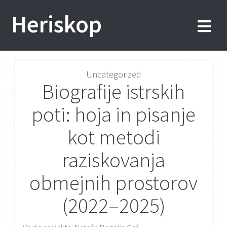
Skip
Heriskop
to
content
Uncategorized
Post
Biografije istrskih
navigation
poti: hoja in pisanje
kot metodi
raziskovanja
obmejnih prostorov
(2022–2025)