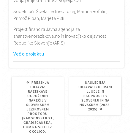
Vodja projekta: Nataša Rogelja Caf
Sodelujoči: Špela Ledinek Lozej, Martina Bofulin,
Primož Pipan, Marjeta Pisk
Projekt financira Javna agencija za
znanstvenoraziskovalno in inovacijsko dejavnost
Republike Slovenije (ARIS).
Več o projektu
PREJŠNJA
NASLEDNJA
PREJŠNJA
NASLEDNJA
OBJAVA:
OBJAVA:
IZOLIRANI
OBJAVA:
OBJAVA:
RAZISKAVE
LJUDJE IN
OGROŽENIH
SKUPNOSTI V
NAREČIJ V
SLOVENIJI IN NA
SLOVENSKEM
HRVAŠKEM (2022–
JEZIKOVNEM
2025)
PROSTORU
(RADGONSKI KOT,
GRADIŠČANSKA,
HUM NA SOTLI Z
OKOLICO,