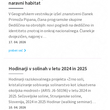
naravni habitat
V Geografskem vestniku je izšel znanstveni članek
Primoža Pipana, člana programske skupine
Dediščina na obrobjih: novi pogledi na dediščino in
identiteto znotraj in onkraj nacionalnega. Članek je
dvojezičen, najprej v…
17. 04. 2026
preberi več
Hodinarji v solinah v letu 2024 in 2025
Hodinarji raziskovalnega projekta »Zrno soli,
kristaliziranje sobivanja: solinarstvo kot izkustvena
okoljska modrost« (ARIS: J6-50196) v letu 2024 in
2025. Sečoveljske soline, Strunjanske soline,
Slovenija, 2024 in 2025 Hodinar (walking seminar)…
10. 04. 2026