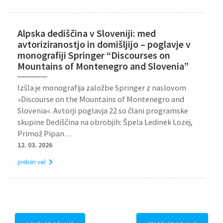
Alpska dediščina v Sloveniji: med
avtoriziranostjo in domišljijo – poglavje v
monografiji Springer “Discourses on
Mountains of Montenegro and Slovenia”
Izšla je monografija založbe Springer z naslovom
»Discourse on the Mountains of Montenegro and
Slovenia«. Avtorji poglavja 22 so člani programske
skupine Dediščina na obrobjih: Špela Ledinek Lozej,
Primož Pipan…
12. 03. 2026
preberi več
Posts