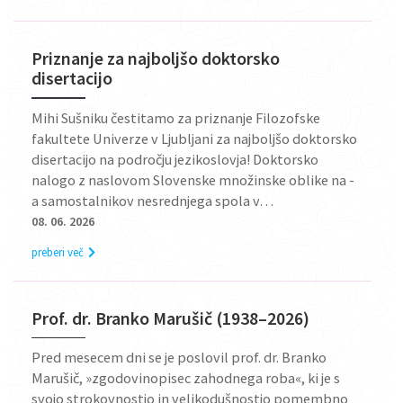
Priznanje za najboljšo doktorsko
disertacijo
Mihi Sušniku čestitamo za priznanje Filozofske
fakultete Univerze v Ljubljani za najboljšo doktorsko
disertacijo na področju jezikoslovja! Doktorsko
nalogo z naslovom Slovenske množinske oblike na -
a samostalnikov nesrednjega spola v…
08. 06. 2026
preberi več
Prof. dr. Branko Marušič (1938–2026)
Pred mesecem dni se je poslovil prof. dr. Branko
Marušič, »zgodovinopisec zahodnega roba«, ki je s
svojo strokovnostjo in velikodušnostjo pomembno