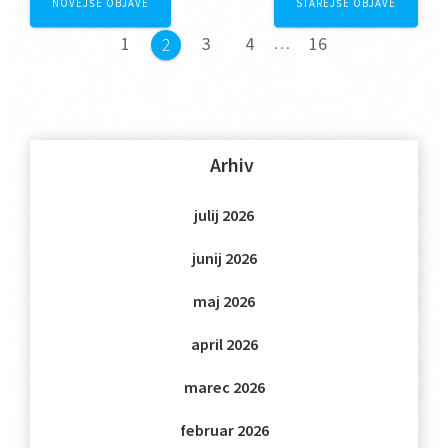
NOVEJŠE OBJAVE
STAREJŠE OBJAVE
navigation
Stran
Stran
Stran
Stran
1
3
4
…
16
Stran
2
Arhiv
julij 2026
junij 2026
maj 2026
april 2026
marec 2026
februar 2026