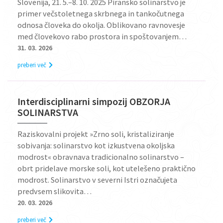
Slovenija, 21. 5.–8. 10. 2025 Piransko solinarstvo je
primer večstoletnega skrbnega in tankočutnega
odnosa človeka do okolja. Oblikovano ravnovesje
med človekovo rabo prostora in spoštovanjem…
31. 03. 2026
preberi več
Interdisciplinarni simpozij OBZORJA
SOLINARSTVA
Raziskovalni projekt »Zrno soli, kristaliziranje
sobivanja: solinarstvo kot izkustvena okoljska
modrost« obravnava tradicionalno solinarstvo –
obrt pridelave morske soli, kot utelešeno praktično
modrost. Solinarstvo v severni Istri označujeta
predvsem slikovita…
20. 03. 2026
preberi več