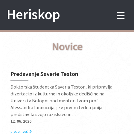
Skip
Heriskop
to
content
Novice
Predavanje Saverie Teston
Doktorska študentka Saveria Teston, ki pripravlja
dizertacijo iz kulturne in okoljske dediščine na
Univerzi v Bologni pod mentorstvom prof.
Alessandra Iannuccija, je v prvem tednu junija
predstavila svojo raziskavo in…
12. 06. 2026
preberi več