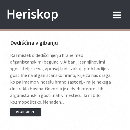
Skip
Heriskop
to
content
Dediščina v gibanju
Razmislek o dediščinjenju hrane med
afganistanskimi begunci v Albaniji ter njihovimi
»gostitelji« »Eva, vprašaj ljudi, zakaj sploh hodijo v
gostilne na afganistansko hrano, ki je za nas draga,
ko pa imamo v hotelu hrano zastonj,« mi je nekega
dne rekla Hasina. Govorila je o dveh preprostih
afganistanskih gostilnah v mestecu, ki ni bilo
kozmopolitsko. Nenaden…
READ MORE