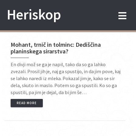
Skip
Heriskop
to
content
Mohant, trnič in tolminc: Dediščina
planinskega sirarstva?
En divji mož se ga je napil, tako da so ga lahko
zvezali. Prosil jih je, naj ga spustijo, in da jim pove, kaj
se lahko naredi iz mleka. Pokazal jim je, kako se sir
dela, skuto in maslo. Potem so ga spustili. Ko so ga
spustili, pa jim je dejal, da bi jim še…
READ MORE