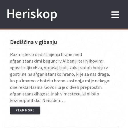
Skip
Heriskop
to
content
Dediščina v gibanju
Razmislek o dediščinjenju hrane med
afganistanskimi begunci v Albaniji ter njihovimi
»gostitelji« »Eva, vprašaj ljudi, zakaj sploh hodijo v
gostilne na afganistansko hrano, ki je za nas draga,
ko pa imamo v hotelu hrano zastonj,« mi je nekega
dne rekla Hasina. Govorila je o dveh preprostih
afganistanskih gostilnah v mestecu, ki ni bilo
kozmopolitsko. Nenaden…
READ MORE