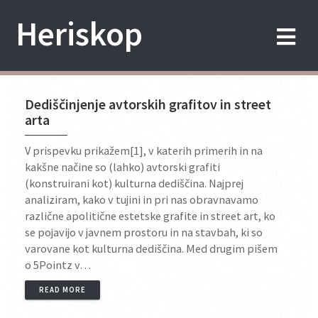
Skip
Heriskop
to
content
Dediščinjenje avtorskih grafitov in street
arta
V prispevku prikažem[1], v katerih primerih in na
kakšne načine so (lahko) avtorski grafiti
(konstruirani kot) kulturna dediščina. Najprej
analiziram, kako v tujini in pri nas obravnavamo
različne apolitične estetske grafite in street art, ko
se pojavijo v javnem prostoru in na stavbah, ki so
varovane kot kulturna dediščina. Med drugim pišem
o 5Pointz v…
READ MORE