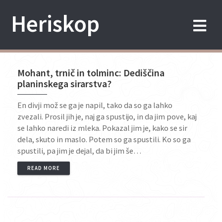
Skip
Heriskop
to
content
Mohant, trnič in tolminc: Dediščina
planinskega sirarstva?
En divji mož se ga je napil, tako da so ga lahko
zvezali. Prosil jih je, naj ga spustijo, in da jim pove, kaj
se lahko naredi iz mleka. Pokazal jim je, kako se sir
dela, skuto in maslo. Potem so ga spustili. Ko so ga
spustili, pa jim je dejal, da bi jim še…
READ MORE