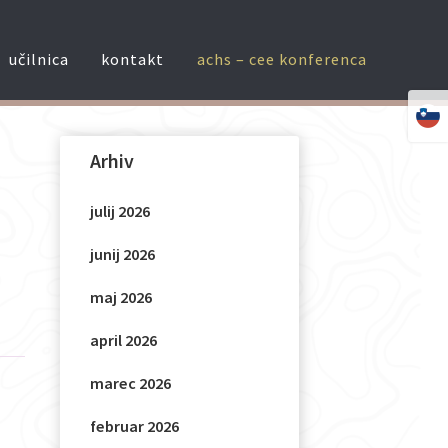
učilnica
kontakt
achs – cee konferenca
Arhiv
a
julij 2026
m
junij 2026
maj 2026
april 2026
marec 2026
februar 2026