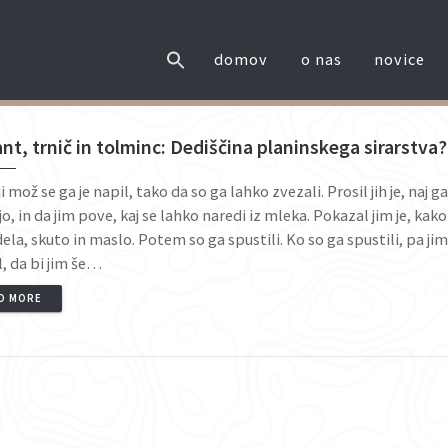
domov
o nas
novice
t, trnič in tolminc: Dediščina planinskega sirarstva?
ji mož se ga je napil, tako da so ga lahko zvezali. Prosil jih je, naj g
jo, in da jim pove, kaj se lahko naredi iz mleka. Pokazal jim je, kako
 dela, skuto in maslo. Potem so ga spustili. Ko so ga spustili, pa ji
al, da bi jim še…
D MORE