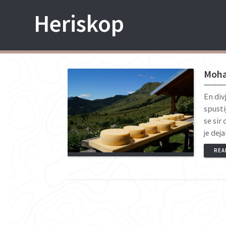
Skip
Heriskop
to
content
Mohan
En div
spusti
se sir
je dej
REA